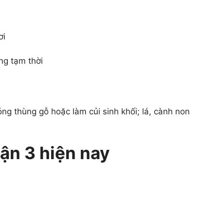
ơi
ng tạm thời
g thùng gỗ hoặc làm củi sinh khối; lá, cành non
uận 3 hiện nay