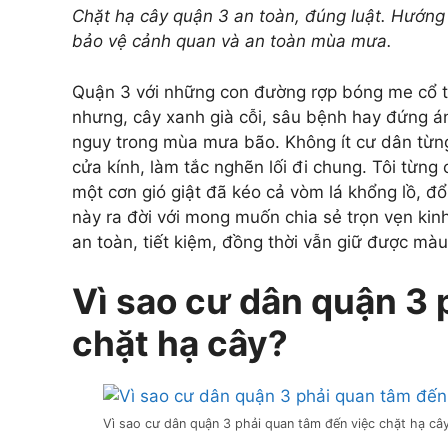
Chặt hạ cây quận 3 an toàn, đúng luật. Hướng dẫ
bảo vệ cảnh quan và an toàn mùa mưa.
Quận 3 với những con đường rợp bóng me cổ th
nhưng, cây xanh già cỗi, sâu bệnh hay đứng á
nguy trong mùa mưa bão. Không ít cư dân từng
cửa kính, làm tắc nghẽn lối đi chung. Tôi từng
một cơn gió giật đã kéo cả vòm lá khổng lồ, đổ
này ra đời với mong muốn chia sẻ trọn vẹn ki
an toàn, tiết kiệm, đồng thời vẫn giữ được màu
Vì sao cư dân quận 3 
chặt hạ cây?
Vì sao cư dân quận 3 phải quan tâm đến việc chặt hạ câ