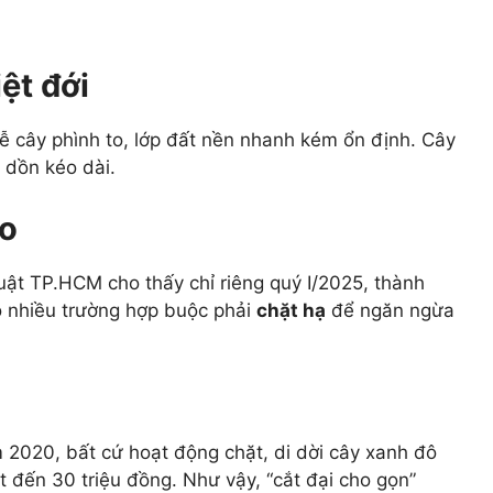
ệt đới
ễ cây phình to, lớp đất nền nhanh kém ổn định. Cây
 dồn kéo dài.
ão
uật TP.HCM cho thấy chỉ riêng quý I/2025, thành
ó nhiều trường hợp buộc phải
chặt hạ
để ngăn ngừa
20, bất cứ hoạt động chặt, di dời cây xanh đô
ạt đến 30 triệu đồng. Như vậy, “cắt đại cho gọn”