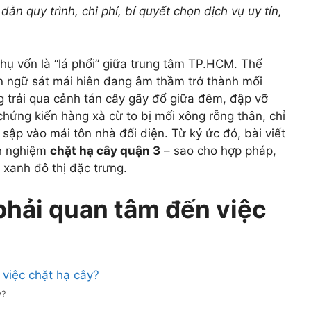
n quy trình, chi phí, bí quyết chọn dịch vụ uy tín,
ụ vốn là “lá phổi” giữa trung tâm TP.HCM. Thế
n ngữ sát mái hiên đang âm thầm trở thành mối
 trải qua cảnh tán cây gãy đổ giữa đêm, đập vỡ
 chứng kiến hàng xà cừ to bị mối xông rỗng thân, chỉ
 sập vào mái tôn nhà đối diện. Từ ký ức đó, bài viết
nh nghiệm
chặt hạ cây quận 3
– sao cho hợp pháp,
 xanh đô thị đặc trưng.
phải quan tâm đến việc
y?