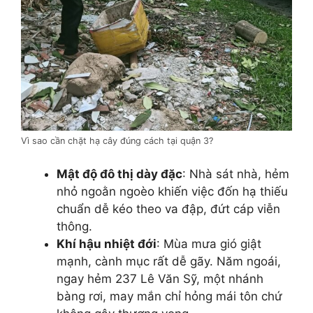
Vì sao cần chặt hạ cây đúng cách tại quận 3?
Mật độ đô thị dày đặc
: Nhà sát nhà, hẻm
nhỏ ngoằn ngoèo khiến việc đốn hạ thiếu
chuẩn dễ kéo theo va đập, đứt cáp viễn
thông.
Khí hậu nhiệt đới
: Mùa mưa gió giật
mạnh, cành mục rất dễ gãy. Năm ngoái,
ngay hẻm 237 Lê Văn Sỹ, một nhánh
bàng rơi, may mắn chỉ hỏng mái tôn chứ