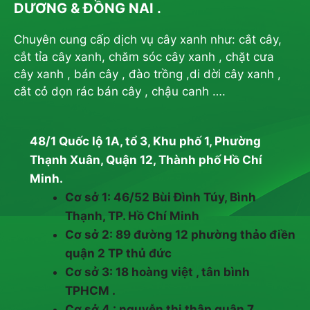
DƯƠNG & ĐỒNG NAI .
Chuyên cung cấp dịch vụ cây xanh như: cắt cây,
cắt tỉa cây xanh, chăm sóc cây xanh , chặt cưa
cây xanh , bán cây , đào trồng ,di dời cây xanh ,
cắt cỏ dọn rác bán cây , chậu canh ….
48/1 Quốc lộ 1A, tổ 3, Khu phố 1, Phường
Thạnh Xuân, Quận 12, Thành phố Hồ Chí
Minh.
Cơ sở 1: 46/52 Bùi Đình Túy, Bình
Thạnh, TP. Hồ Chí Minh
Cơ sở 2: 89 đường 12 phường thảo điền
quận 2 TP thủ đức
Cơ sở 3: 18 hoàng việt , tân bình
TPHCM .
Cơ sở 4 : nguyễn thị thập quận 7