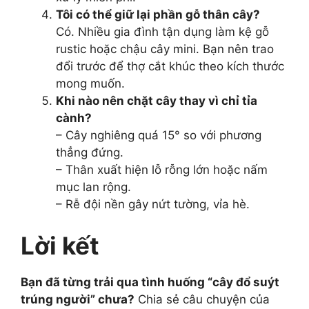
Tôi có thể giữ lại phần gỗ thân cây?
Có. Nhiều gia đình tận dụng làm kệ gỗ
rustic hoặc chậu cây mini. Bạn nên trao
đổi trước để thợ cắt khúc theo kích thước
mong muốn.
Khi nào nên chặt cây thay vì chỉ tỉa
cành?
– Cây nghiêng quá 15° so với phương
thẳng đứng.
– Thân xuất hiện lỗ rỗng lớn hoặc nấm
mục lan rộng.
– Rễ đội nền gây nứt tường, vỉa hè.
Lời kết
Bạn đã từng trải qua tình huống “cây đổ suýt
trúng người” chưa?
Chia sẻ câu chuyện của