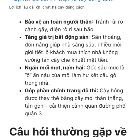
Lợi ích lâu dài khi chặt hạ cây đúng cách
Bảo vệ an toàn người thân
: Tránh rủi ro
cành gãy, điện rò rỉ sau bão.
Tăng giá trị bất động sản
: Sân thoáng,
đón nắng giúp nhà sáng sủa; nhiều môi
giới tiết lộ khách mua thích nhà không
vướng tán cây che khuất mặt tiền.
Ngăn mối mọt, nấm hại
: Gốc sâu mục là
“ổ” ẩn náu của mối làm hư kết cấu gỗ
trong nhà.
Góp phần chỉnh trang đô thị
: Cây hỏng
được thay thế bằng cây mới thân thẳng,
tán gọn – cải thiện cảnh quan đường phố
quận 3.
Câu hỏi thường gặp về