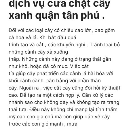
dịch vụ cưa chặt cây
xanh quận tân phú .
Đối với các loại cây
có chiều
cao lớn,
bao
gồm
cả hoa
và
lá.
Khi
bắt
đầu quá
trình
tạo
và
cắt
,
các
khuyến nghị
.
Tránh
loại bỏ
những cành cây xà xuống
thấp.
Những
cành
này đang
ở trạng thái
gần
như
khô, hoặc
đã
có mục.
Việc
cắt
tỉa
giúp
cây
phát triển
các cành lá
hài hòa
với
khối cành cành, cân bằng với
phần
thân
cây.
Ngoài ra
, việc
cắt cây
cũng đòi hỏi kỹ
thuật
cao. Để tạo ra
một cách
hợp lý.
Cần xử lý
các
nhánh sao cho không dày
và
không
tạo ra trạng
thái
tưa.
Điều này không chỉ mang lại
tính thẩm
mỹ cao
cho gia chủ mà còn giúp bảo vệ cây
trước
các
cơn
gió
mạnh
, mưa