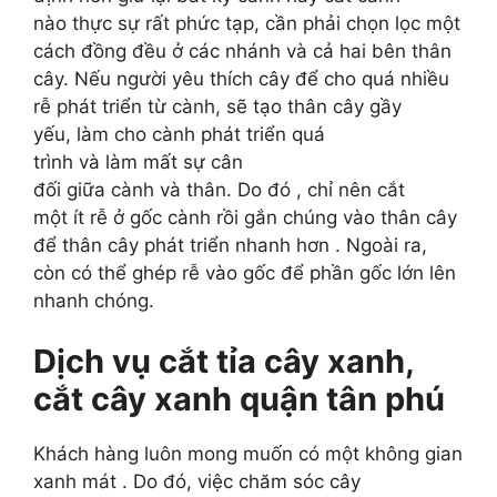
nào
thực sự rất
phức tạp, cần
phải chọn lọc
một
cách đồng
đều ở các
nhánh
và
cả hai bên
thân
cây.
Nếu
người yêu
thích
cây để cho
quá
nhiều
rễ
phát triển
từ cành, sẽ
tạo thân cây gầy
yếu,
làm cho cành phát triển
quá
trình
và
làm
mất
sự
cân
đối
giữa
cành
và
thân.
Do đó
, chỉ nên cắt
một
ít
rễ ở gốc cành rồi
gắn chúng
vào thân cây
để thân cây
phát triển nhanh hơn
.
Ngoài
ra,
còn có thể ghép rễ vào gốc để
phần
gốc
lớn lên
nhanh
chóng.
Dịch vụ cắt tỉa cây xanh,
cắt cây xanh quận tân phú
Khách hàng luôn
mong
muốn có một không gian
xanh
mát
.
Do đó,
việc chăm sóc
cây