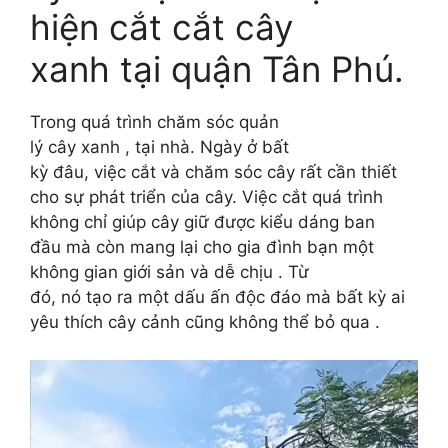
hiện
cắt cắt cây
xanh
tại
quận
Tân Phú.
Trong quá trình
chăm
sóc
quản
lý
cây
xanh
,
tại
nhà
.
Ngày
ở
bất
kỳ
đâu,
việc
cắt
và
chăm sóc cây
rất cần thiết
cho sự phát triển
của cây.
Việc
cắt quá trình
không
chỉ
giúp cây
giữ
được kiểu dáng ban
đầu
mà
còn
mang lại
cho gia đình bạn một
không gian
giới sản và dễ chịu
.
Từ
đó,
nó
tạo
ra
một dấu ấn
độc đáo mà
bất
kỳ ai
yêu thích
cây
cảnh
cũng không thể bỏ qua
.