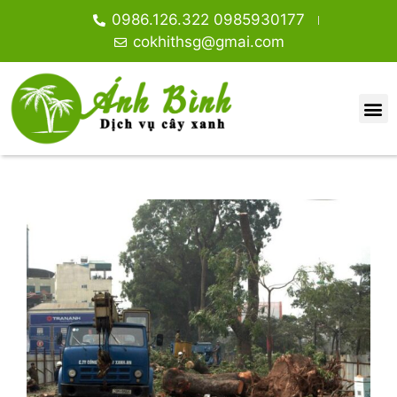
0986.126.322 0985930177
cokhithsg@gmai.com