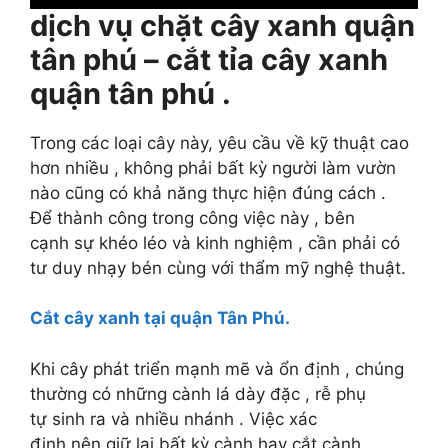
dịch vụ chặt cây xanh quận
tân phú – cắt tỉa cây xanh
quận tân phú .
Trong các loại
cây này,
yêu cầu về
kỹ thuật cao
hơn
nhiều
, không phải
bất kỳ
người làm vườn
nào cũng có
khả năng thực hiện đúng cách
.
Để
thành công trong công việc này
,
bên
cạnh
sự khéo léo
và kinh nghiệm
,
cần
phải có
tư duy
nhạy bén cùng với
thẩm mỹ nghệ thuật.
Cắt cây xanh
tại
quận
Tân Phú.
Khi cây phát triển
mạnh mẽ và ổn định
,
chúng
thường
có
những
cành lá
dày đặc
, rễ phụ
tự
sinh
ra và
nhiều nhánh
.
Việc
xác
định
nên
giữ lại
bất kỳ cành
hay
cắt
cành