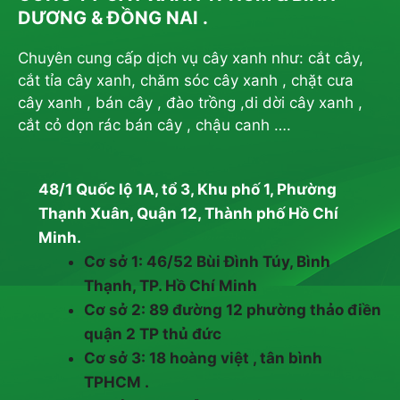
DƯƠNG & ĐỒNG NAI .
Chuyên cung cấp dịch vụ cây xanh như: cắt cây,
cắt tỉa cây xanh, chăm sóc cây xanh , chặt cưa
cây xanh , bán cây , đào trồng ,di dời cây xanh ,
cắt cỏ dọn rác bán cây , chậu canh ….
48/1 Quốc lộ 1A, tổ 3, Khu phố 1, Phường
Thạnh Xuân, Quận 12, Thành phố Hồ Chí
Minh.
Cơ sở 1: 46/52 Bùi Đình Túy, Bình
Thạnh, TP. Hồ Chí Minh
Cơ sở 2: 89 đường 12 phường thảo điền
quận 2 TP thủ đức
Cơ sở 3: 18 hoàng việt , tân bình
TPHCM .