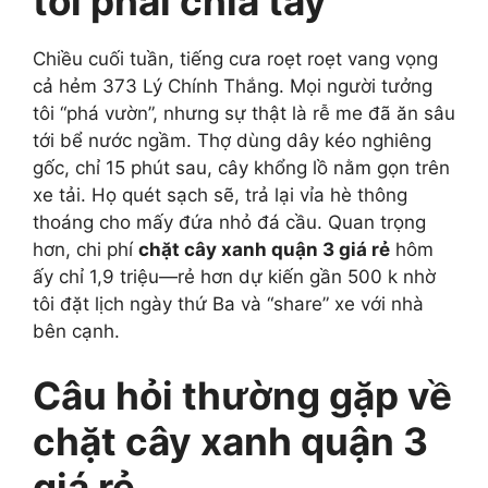
tôi phải chia tay
Chiều cuối tuần, tiếng cưa roẹt roẹt vang vọng
cả hẻm 373 Lý Chính Thắng. Mọi người tưởng
tôi “phá vườn”, nhưng sự thật là rễ me đã ăn sâu
tới bể nước ngầm. Thợ dùng dây kéo nghiêng
gốc, chỉ 15 phút sau, cây khổng lồ nằm gọn trên
xe tải. Họ quét sạch sẽ, trả lại vỉa hè thông
thoáng cho mấy đứa nhỏ đá cầu. Quan trọng
hơn, chi phí
chặt cây xanh quận 3 giá rẻ
hôm
ấy chỉ 1,9 triệu—rẻ hơn dự kiến gần 500 k nhờ
tôi đặt lịch ngày thứ Ba và “share” xe với nhà
bên cạnh.
Câu hỏi thường gặp về
chặt cây xanh quận 3
giá rẻ