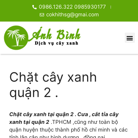
0986.126.322 0985930177
cokhithsg@gmai.com
Chặt cây xanh
quận 2 .
Chặt cây xanh tại quận 2 . Cưa , cắt tỉa cây
xanh tại quận 2
.TPHCM ,cũng như toàn bộ
quận huyện thuộc thành phố hồ chí minh và các
tỉnh lân cận như bình dương , đồng nai …