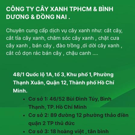
CÔNG TY CÂY XANH TPHCM & BÌNH
DƯƠNG & ĐỒNG NAI .
Chuyên cung cấp dịch vụ cây xanh như: cắt cây,
cắt tỉa cây xanh, chăm sóc cây xanh , chặt cưa
cây xanh , bán cây , đào trồng ,di dời cây xanh ,
cắt cỏ dọn rác bán cây , chậu canh ….
48/1 Quốc lộ 1A, tổ 3, Khu phố 1, Phường
Thạnh Xuân, Quận 12, Thành phố Hồ Chí
Minh.
Cơ sở 1: 46/52 Bùi Đình Túy, Bình
Thạnh, TP. Hồ Chí Minh
Cơ sở 2: 89 đường 12 phường thảo điền
quận 2 TP thủ đức
Cơ sở 3: 18 hoàng việt , tân bình