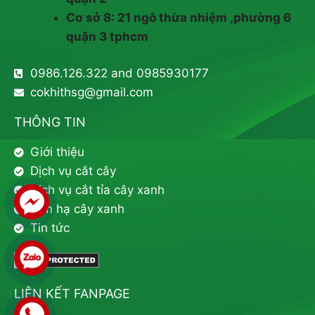
Cơ sở 8: 21 ngô thừa nhiệm ,phường 6
quận 3 tphcm
0986.126.322 and 0985930177
cokhithsg@gmail.com
THÔNG TIN
Giới thiệu
Dịch vụ cắt cây
Dịch vụ cắt tỉa cây xanh
Đốn hạ cây xanh
Tin tức
LIÊN KẾT FANPAGE