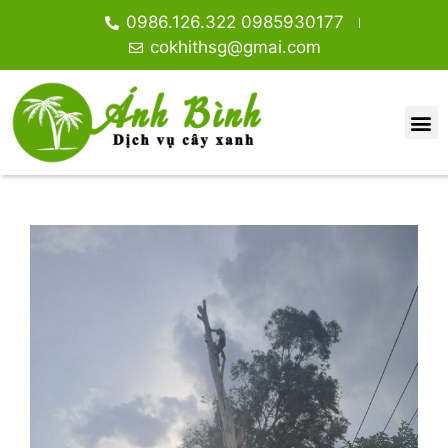
0986.126.322 0985930177
cokhithsg@gmai.com