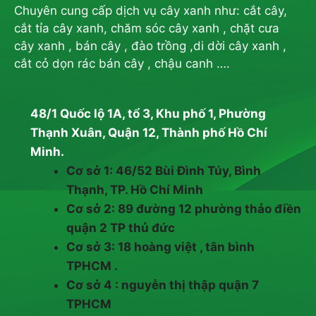
Chuyên cung cấp dịch vụ cây xanh như: cắt cây,
cắt tỉa cây xanh, chăm sóc cây xanh , chặt cưa
cây xanh , bán cây , đào trồng ,di dời cây xanh ,
cắt cỏ dọn rác bán cây , chậu canh ….
48/1 Quốc lộ 1A, tổ 3, Khu phố 1, Phường
Thạnh Xuân, Quận 12, Thành phố Hồ Chí
Minh.
Cơ sở 1: 46/52 Bùi Đình Túy, Bình
Thạnh, TP. Hồ Chí Minh
Cơ sở 2: 89 đường 12 phường thảo điền
quận 2 TP thủ đức
Cơ sở 3: 18 hoàng việt , tân bình
TPHCM .
Cơ sở 4 : nguyễn thị thập quận 7
TPHCM