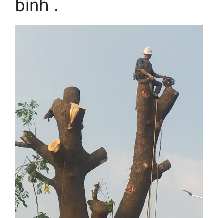
bình .