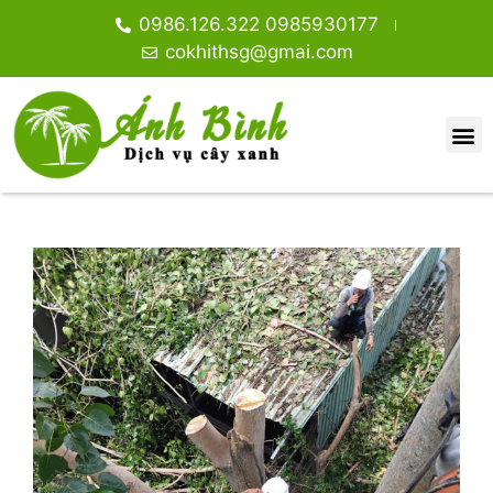
0986.126.322 0985930177
cokhithsg@gmai.com