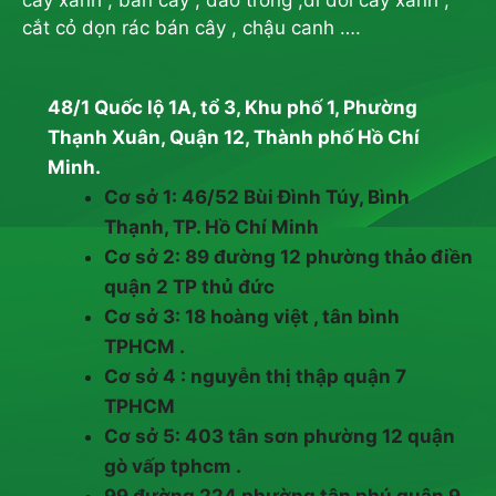
cây xanh , bán cây , đào trồng ,di dời cây xanh ,
cắt cỏ dọn rác bán cây , chậu canh ….
48/1 Quốc lộ 1A, tổ 3, Khu phố 1, Phường
Thạnh Xuân, Quận 12, Thành phố Hồ Chí
Minh.
Cơ sở 1: 46/52 Bùi Đình Túy, Bình
Thạnh, TP. Hồ Chí Minh
Cơ sở 2: 89 đường 12 phường thảo điền
quận 2 TP thủ đức
Cơ sở 3: 18 hoàng việt , tân bình
TPHCM .
Cơ sở 4 : nguyễn thị thập quận 7
TPHCM
Cơ sở 5: 403 tân sơn phường 12 quận
gò vấp tphcm .
99 đường 224 phường tân phú quận 9