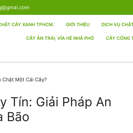
sg@gmai.com
CHẶT CÂY XANH TPHCM.
GIỚI THIỆU
DỊCH VỤ CHẶ
CÂY ĂN TRÁI, VỈA HÈ NHÀ PHỐ
CÂY CÔNG 
 Tín: Giải Pháp An
a Bão