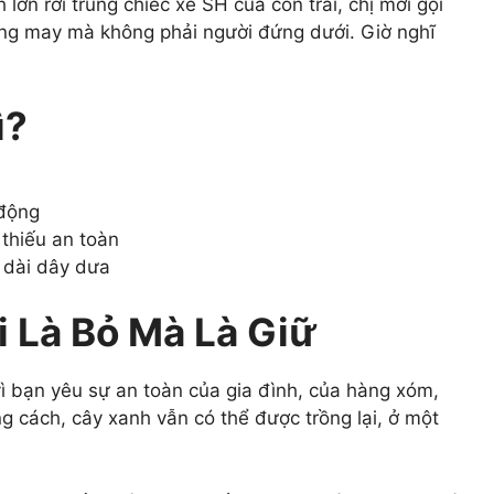
ớn rơi trúng chiếc xe SH của con trai, chị mới gọi
 nhưng may mà không phải người đứng dưới. Giờ nghĩ
ì?
 động
thiếu an toàn
 dài dây dưa
i Là Bỏ Mà Là Giữ
vì bạn yêu sự an toàn của gia đình, của hàng xóm,
g cách, cây xanh vẫn có thể được trồng lại, ở một