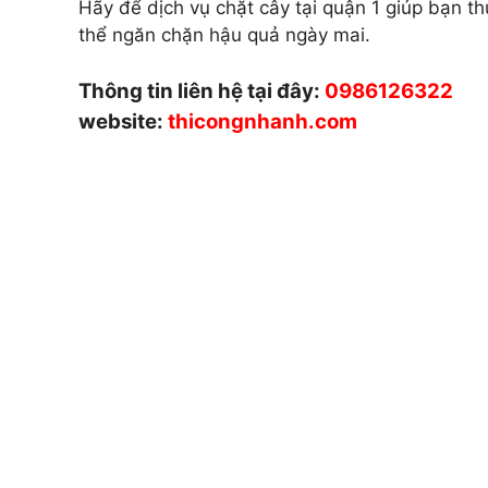
Hãy để dịch vụ chặt cây tại quận 1 giúp bạn th
thể ngăn chặn hậu quả ngày mai.
Thông tin liên hệ tại đây:
0986126322
website:
thicongnhanh.com
CÔNG TY CÂY XANH TP
DƯƠNG & ĐỒNG NAI .
Chuyên cung cấp dịch vụ cây xanh như: cắt
chăm sóc cây xanh , chặt cưa cây xanh , b
cây xanh , cắt cỏ dọn rác bán cây , chậu 