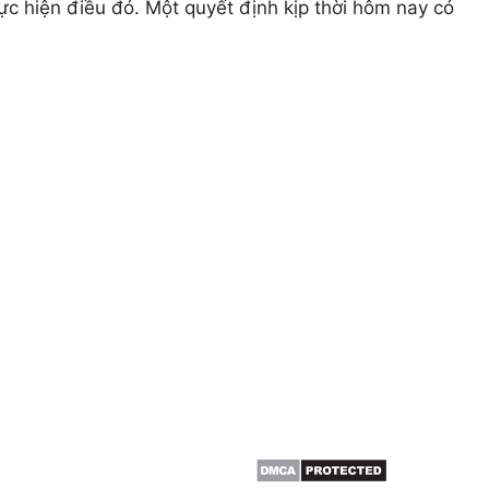
ực hiện điều đó. Một quyết định kịp thời hôm nay có
THÔNG TIN
HCM & BÌNH
Giới thiệu
Dịch vụ cắt cây
 cây, cắt tỉa cây xanh,
Dịch vụ cắt tỉa cây xanh
án cây , đào trồng ,di dời
Đốn hạ cây xanh
canh ….
Tin tức