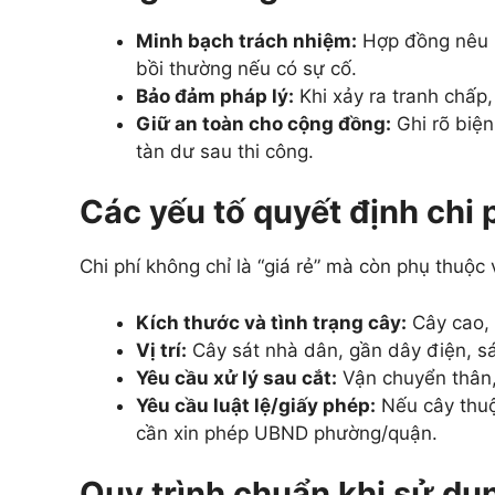
Minh bạch trách nhiệm:
Hợp đồng nêu rõ
bồi thường nếu có sự cố.
Bảo đảm pháp lý:
Khi xảy ra tranh chấp,
Giữ an toàn cho cộng đồng:
Ghi rõ biện
tàn dư sau thi công.
Các yếu tố quyết định chi p
Chi phí không chỉ là “giá rẻ” mà còn phụ thuộc 
Kích thước và tình trạng cây:
Cây cao, 
Vị trí:
Cây sát nhà dân, gần dây điện, sá
Yêu cầu xử lý sau cắt:
Vận chuyển thân,
Yêu cầu luật lệ/giấy phép:
Nếu cây thuộ
cần xin phép UBND phường/quận.
Quy trình chuẩn khi sử dụn