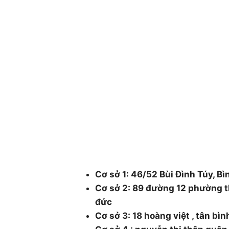
CÔNG TY CÂY XANH TP
DƯƠNG & ĐỒNG NAI .
Chuyên cung cấp dịch vụ cây xanh như: cắt
chăm sóc cây xanh , chặt cưa cây xanh , b
cây xanh , cắt cỏ dọn rác bán cây , chậu 
48/1 Quốc lộ 1A, tổ 3, Khu phố 1, Ph
Thành phố Hồ Chí Minh.
Cơ sở 1: 46/52 Bùi Đình Túy, Bì
Cơ sở 2: 89 đường 12 phường t
đức
Cơ sở 3: 18 hoàng việt , tân bì