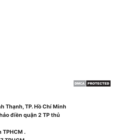
THÔNG TIN
HCM & BÌNH
Giới thiệu
Dịch vụ cắt cây
 cây, cắt tỉa cây xanh,
Dịch vụ cắt tỉa cây xanh
án cây , đào trồng ,di dời
Đốn hạ cây xanh
canh ….
Tin tức
ường Thạnh Xuân, Quận 12,
nh Thạnh, TP. Hồ Chí Minh
hảo điền quận 2 TP thủ
nh TPHCM .