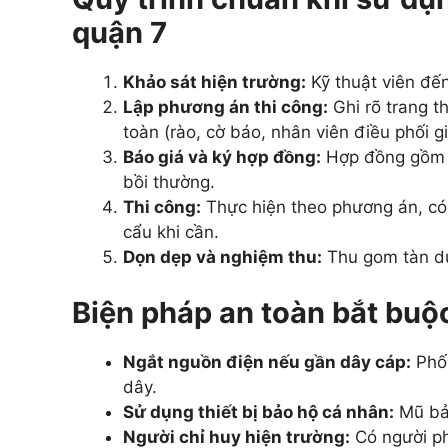
quận 7
Khảo sát hiện trường:
Kỹ thuật viên đến t
Lập phương án thi công:
Ghi rõ trang th
toàn (rào, cờ báo, nhân viên điều phối g
Báo giá và ký hợp đồng:
Hợp đồng gồm m
bồi thường.
Thi công:
Thực hiện theo phương án, có 
cẩu khi cần.
Dọn dẹp và nghiệm thu:
Thu gom tàn dư
Biện pháp an toàn bắt buộc
Ngắt nguồn điện nếu gần dây cáp:
Phối
dây.
Sử dụng thiết bị bảo hộ cá nhân:
Mũ bảo
Người chỉ huy hiện trường:
Có người ph