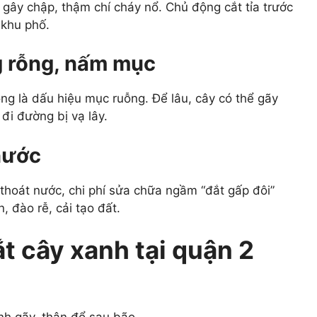
gây chập, thậm chí cháy nổ. Chủ động cắt tỉa trước
 khu phố.
g rỗng, nấm mục
ng là dấu hiệu mục ruỗng. Để lâu, cây có thể gãy
đi đường bị vạ lây.
nước
 thoát nước, chi phí sửa chữa ngầm “đắt gấp đôi”
, đào rễ, cải tạo đất.
ắt cây xanh tại quận 2