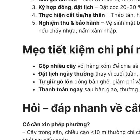
Ký hợp đồng, đặt lịch
– Đặt cọc 20–30 %
Thực hiện cắt tỉa/hạ thân
– Tháo tán, h
Nghiệm thu & bảo hành
– Vệ sinh mặt b
nếu chảy nhựa, nấm xâm nhập.
Mẹo tiết kiệm chi phí
Gộp nhiều cây
với hàng xóm để chia sẻ 
Đặt lịch ngày thường
thay vì cuối tuần,
Tự giữ gỗ lớn
đóng bàn ghế, giảm phí v
Thanh toán ngay
sau bàn giao, thường
Hỏi – đáp nhanh về cắ
Có cần xin phép phường?
– Cây trong sân, chiều cao <10 m thường chỉ cầ