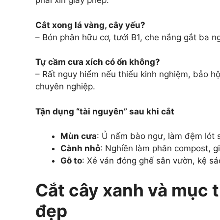
phải xin giấy phép.
Cắt xong lá vàng, cây yếu?
– Bón phân hữu cơ, tưới B1, che nắng gắt ba ng
Tự cầm cưa xích có ổn không?
– Rất nguy hiểm nếu thiếu kinh nghiệm, bảo hộ
chuyên nghiệp.
Tận dụng “tài nguyên” sau khi cắt
Mùn cưa
: Ủ nấm bào ngư, làm đệm lót s
Cành nhỏ
: Nghiền làm phân compost, g
Gỗ to
: Xẻ ván đóng ghế sân vườn, kệ sác
Cắt cây xanh và mục ti
đẹp