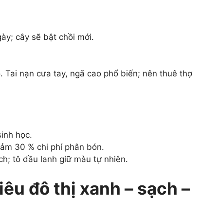
ày; cây sẽ bật chồi mới.
. Tai nạn cưa tay, ngã cao phổ biến; nên thuê thợ
inh học.
iảm 30 % chi phí phân bón.
h; tô dầu lanh giữ màu tự nhiên.
êu đô thị xanh – sạch –