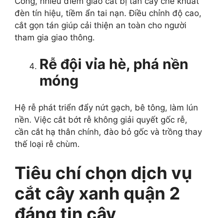
Cống, nhiều điểm giao cắt bị tán cây che khuất
đèn tín hiệu, tiềm ẩn tai nạn. Điều chỉnh độ cao,
cắt gọn tán giúp cải thiện an toàn cho người
tham gia giao thông.
Rễ đội vỉa hè, phá nền
móng
Hệ rễ phát triển đẩy nứt gạch, bê tông, làm lún
nền. Việc cắt bớt rễ không giải quyết gốc rễ,
cần cắt hạ thân chính, đào bỏ gốc và trồng thay
thế loại rễ chùm.
Tiêu chí chọn dịch vụ
cắt cây xanh quận 2
đáng tin cậy