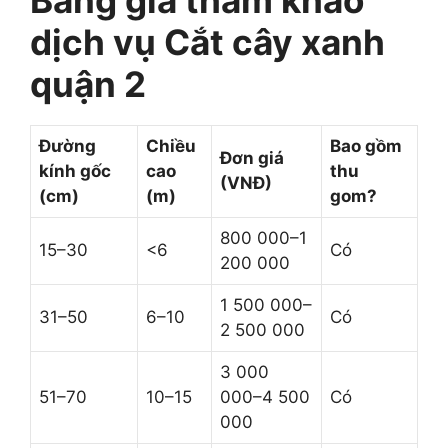
Bảng giá tham khảo
dịch vụ Cắt cây xanh
quận 2
Đường
Chiều
Bao gồm
Đơn giá
kính gốc
cao
thu
(VNĐ)
(cm)
(m)
gom?
800 000–1
15–30
<6
Có
200 000
1 500 000–
31–50
6–10
Có
2 500 000
3 000
51–70
10–15
000–4 500
Có
000