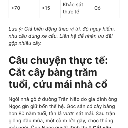
Khảo sát
>70
>15
Có
thực tế
Lưu ý: Giá biến động theo vị trí, độ nguy hiểm,
nhu cầu dùng xe cẩu. Liên hệ để nhận ưu đãi
gộp nhiều cây.
Câu chuyện thực tế:
Cắt cây bàng trăm
tuổi, cứu mái nhà cổ
Ngôi nhà gỗ ở đường Trần Não do gia đình ông
Ngọc gìn giữ bốn thế hệ. Góc sân có cây bàng
hơn 80 năm tuổi, tàn lá vươn sát mái. Sau trận
giông đầu mùa, một cành lớn gãy, chọc thủng
mái ngói. Ông Ngọc quyết định thuê
Cắt cây