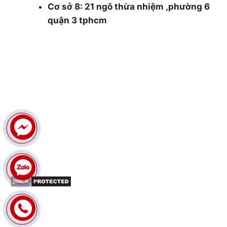
Cơ sở 8: 21 ngô thừa nhiệm ,phường 6
quận 3 tphcm
0986.126.322 and 0985930177
cokhithsg@gmail.com
THÔNG TIN
Giới thiệu
Dịch vụ cắt cây
Dịch vụ cắt tỉa cây xanh
Đốn hạ cây xanh
Tin tức
LIÊN KẾT FANPAGE