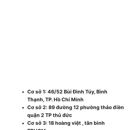
CÔNG TY CÂY XANH TPHCM & BÌNH
DƯƠNG & ĐỒNG NAI .
Chuyên cung cấp dịch vụ cây xanh như: cắt cây,
cắt tỉa cây xanh, chăm sóc cây xanh , chặt cưa
cây xanh , bán cây , đào trồng ,di dời cây xanh ,
cắt cỏ dọn rác bán cây , chậu canh ….
48/1 Quốc lộ 1A, tổ 3, Khu phố 1, Phường
Thạnh Xuân, Quận 12, Thành phố Hồ Chí
Minh.
Cơ sở 1: 46/52 Bùi Đình Túy, Bình
Thạnh, TP. Hồ Chí Minh
Cơ sở 2: 89 đường 12 phường thảo điền
quận 2 TP thủ đức
Cơ sở 3: 18 hoàng việt , tân bình