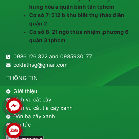
hưng hòa a quận bình tân tphcm
Cơ sở 7: 512 b khu biệt thự thảo điền
quận 2
Cơ sở 8: 21 ngô thừa nhiệm ,phường 6
quận 3 tphcm
0986.126.322 and 0985930177
cokhithsg@gmail.com
THÔNG TIN
Giới thiệu
Dịch vụ cắt cây
Dịch vụ cắt tỉa cây xanh
Đốn hạ cây xanh
Tin tức