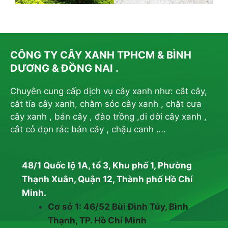
CÔNG TY CÂY XANH TPHCM & BÌNH
DƯƠNG & ĐỒNG NAI .
Chuyên cung cấp dịch vụ cây xanh như: cắt cây,
cắt tỉa cây xanh, chăm sóc cây xanh , chặt cưa
cây xanh , bán cây , đào trồng ,di dời cây xanh ,
cắt cỏ dọn rác bán cây , chậu canh ….
48/1 Quốc lộ 1A, tổ 3, Khu phố 1, Phường
Thạnh Xuân, Quận 12, Thành phố Hồ Chí
Minh.
Cơ sở 1: 46/52 Bùi Đình Túy, Bình
Thạnh, TP. Hồ Chí Minh