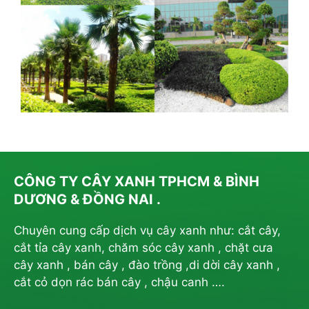
CÔNG TY CÂY XANH TPHCM & BÌNH
DƯƠNG & ĐỒNG NAI .
Chuyên cung cấp dịch vụ cây xanh như: cắt cây,
cắt tỉa cây xanh, chăm sóc cây xanh , chặt cưa
cây xanh , bán cây , đào trồng ,di dời cây xanh ,
cắt cỏ dọn rác bán cây , chậu canh ….