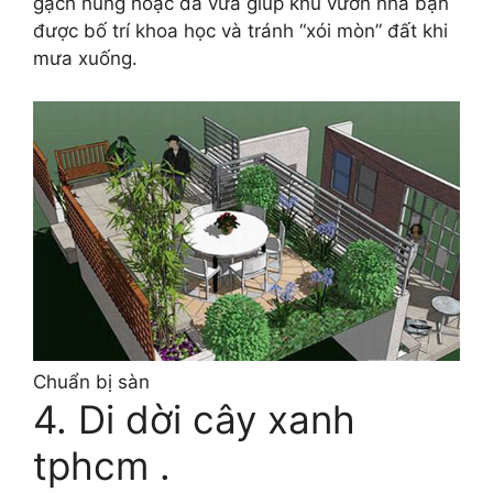
gạch nung hoặc đá vừa giúp khu vườn nhà bạn
được bố trí khoa học và tránh “xói mòn” đất khi
mưa xuống.
Chuẩn bị sàn
4. Di dời cây xanh
tphcm .