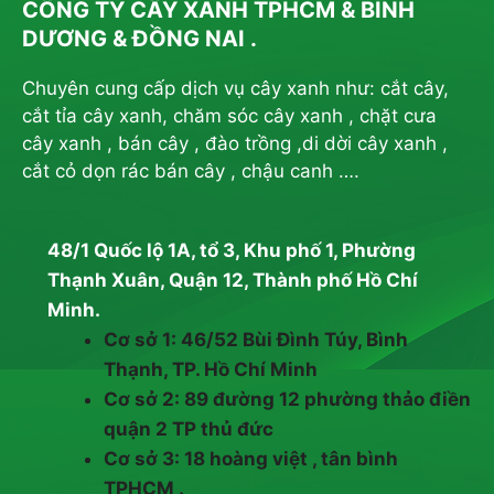
CÔNG TY CÂY XANH TPHCM & BÌNH
DƯƠNG & ĐỒNG NAI .
Chuyên cung cấp dịch vụ cây xanh như: cắt cây,
cắt tỉa cây xanh, chăm sóc cây xanh , chặt cưa
cây xanh , bán cây , đào trồng ,di dời cây xanh ,
cắt cỏ dọn rác bán cây , chậu canh ….
48/1 Quốc lộ 1A, tổ 3, Khu phố 1, Phường
Thạnh Xuân, Quận 12, Thành phố Hồ Chí
Minh.
Cơ sở 1: 46/52 Bùi Đình Túy, Bình
Thạnh, TP. Hồ Chí Minh
Cơ sở 2: 89 đường 12 phường thảo điền
quận 2 TP thủ đức
Cơ sở 3: 18 hoàng việt , tân bình
TPHCM .