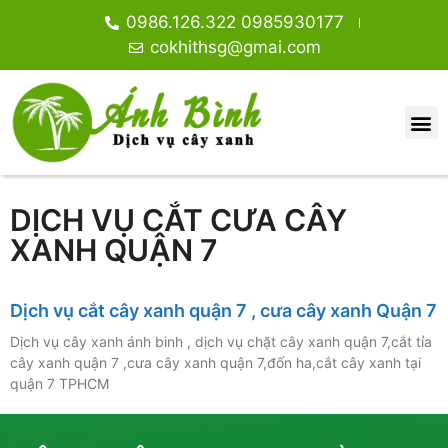
0986.126.322 0985930177
cokhithsg@gmai.com
DỊCH VỤ CẮT CƯA CÂY
XANH QUẬN 7
Dịch vụ cắt cây xanh quận 7 , cưa cây xanh Quận 7
Dịch vụ cây xanh ánh binh , dịch vụ chặt cây xanh quận 7,cắt tỉa
cây xanh quận 7 ,cưa cây xanh quận 7,đốn ha,cắt cây xanh tại
quận 7 TPHCM