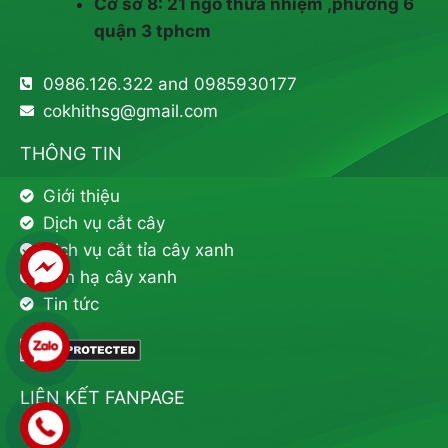
Cơ sở 8: 21 ngô thừa nhiệm ,phường 6
quận 3 tphcm
0986.126.322 and 0985930177
cokhithsg@gmail.com
THÔNG TIN
Giới thiệu
Dịch vụ cắt cây
Dịch vụ cắt tỉa cây xanh
Đốn hạ cây xanh
Tin tức
LIÊN KẾT FANPAGE