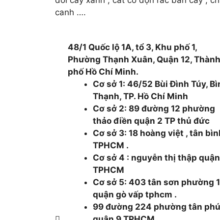
dời cây xanh , cắt cỏ dọn rác bán cây , c
canh ….
48/1 Quốc lộ 1A, tổ 3, Khu phố 1,
Phường Thạnh Xuân, Quận 12, Thàn
phố Hồ Chí Minh.
Cơ sở 1: 46/52 Bùi Đình Túy, B
Thạnh, TP. Hồ Chí Minh
Cơ sở 2: 89 đường 12 phường
thảo điền quận 2 TP thủ đức
Cơ sở 3: 18 hoàng việt , tân bì
TPHCM .
Cơ sở 4 : nguyễn thị thập quận
TPHCM
Cơ sở 5: 403 tân sơn phường 
quận gò vấp tphcm .
99 đường 224 phường tân ph
quận 9 TPHCM .