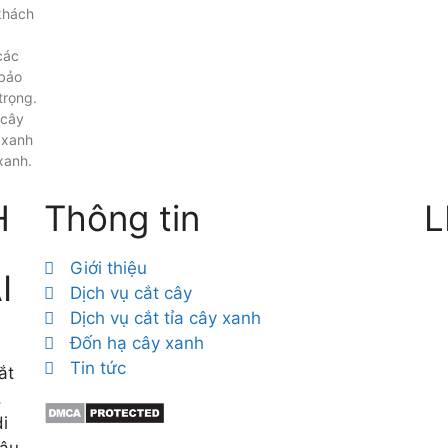
 khách
các
 bảo
trọng.
 cây
 xanh
xanh.
H
Thông tin
L
Giới thiệu
I
Dịch vụ cắt cây
Dịch vụ cắt tỉa cây xanh
Đốn hạ cây xanh
Tin tức
ắt
,
i