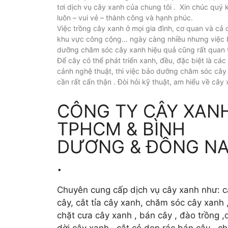
tơi dịch vụ cây xanh của chung tôi . Xin chúc quý
luôn – vui vẻ – thành công và hạnh phúc.
Việc trồng cây xanh ở mọi gia đình, cơ quan và cả 
khu vực công cộng… ngày càng nhiều nhưng việc
dưỡng chăm sóc cây xanh hiệu quả cũng rất quan 
Để cây có thể phát triển xanh, đều, đặc biệt là các
cảnh nghệ thuật, thì việc bảo dưỡng chăm sóc cây
cần rất cẩn thận . Đòi hỏi kỹ thuật, am hiểu về cây 
CÔNG TY CÂY XAN
TPHCM & BÌNH
DƯƠNG & ĐỒNG NA
.
Chuyên cung cấp dịch vụ cây xanh như: c
cây, cắt tỉa cây xanh, chăm sóc cây xanh 
chặt cưa cây xanh , bán cây , đào trồng ,d