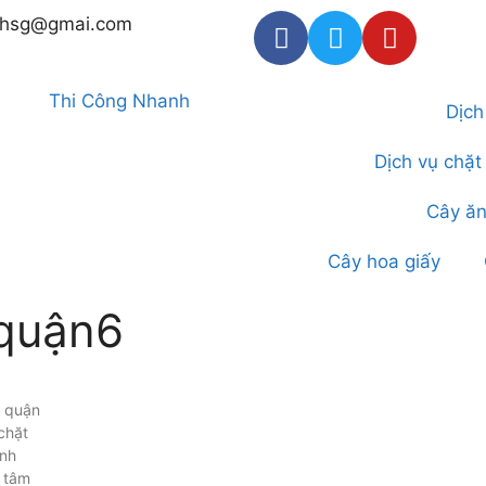
thsg@gmai.com
Dịch
Dịch vụ chặt
Cây ăn
Cây hoa giấy
 quận6
i quận
chặt
ính
 tâm