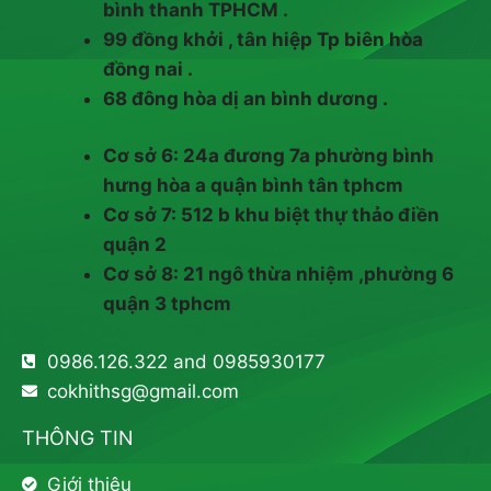
bình thanh TPHCM .
99 đồng khởi , tân hiệp Tp biên hòa
đồng nai .
68 đông hòa dị an bình dương .
Cơ sở 6: 24a đương 7a phường bình
hưng hòa a quận bình tân tphcm
Cơ sở 7: 512 b khu biệt thự thảo điền
quận 2
Cơ sở 8: 21 ngô thừa nhiệm ,phường 6
quận 3 tphcm
0986.126.322 and 0985930177
cokhithsg@gmail.com
THÔNG TIN
Giới thiệu