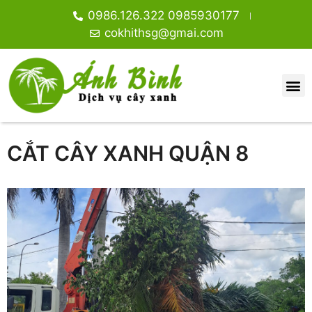
0986.126.322 0985930177
cokhithsg@gmai.com
CẮT CÂY XANH QUẬN 8