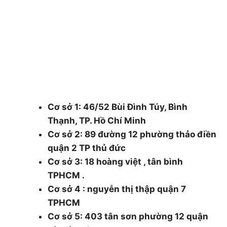
cắt tỉa cây xanh, chăm sóc cây xanh , chặt cưa
cây xanh , bán cây , đào trồng ,di dời cây xanh ,
cắt cỏ dọn rác bán cây , chậu canh ….
48/1 Quốc lộ 1A, tổ 3, Khu phố 1, Phường
Thạnh Xuân, Quận 12, Thành phố Hồ Chí
Minh.
Cơ sở 1: 46/52 Bùi Đình Túy, Bình
Thạnh, TP. Hồ Chí Minh
Cơ sở 2: 89 đường 12 phường thảo điền
quận 2 TP thủ đức
Cơ sở 3: 18 hoàng việt , tân bình
TPHCM .
Cơ sở 4 : nguyễn thị thập quận 7
TPHCM
Cơ sở 5: 403 tân sơn phường 12 quận