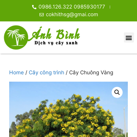
0986.126.322 0985930177
cokhithsg@gmai.com
DỊCH VỤ CHẶT CÂY XANH TPHCM.
GIỚI THIỆU
DỊCH VỤ CHẶT CÂY XANH
TIN TỨC
CƯA CÂY XANH
CÂY ĂN TRÁI, VỈA HÈ NHÀ PHỐ
CÂY CÔNG TRÌNH
CÂY HOA GIẤY
CÂY TRANG TRÍ
CÂY TRONG RŨ BAN CÔNG
Home
/
Cây công trình
/ Cây Chuông Vàng