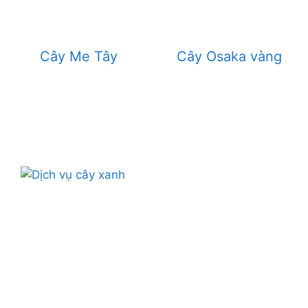
Cây Me Tây
Cây Osaka vàng
CÔNG TY CÂY XANH TPHCM & BÌNH
DƯƠNG & ĐỒNG NAI .
Chuyên cung cấp dịch vụ cây xanh như: cắt cây,