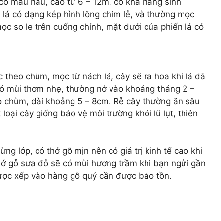
 có màu nâu, cao từ 6 – 12m, có khả năng sinh
, lá có dạng kép hình lông chim lẻ, và thường mọc
mọc so le trên cuống chính, mặt dưới của phiến lá có
theo chùm, mọc từ nách lá, cây sẽ ra hoa khi lá đã
có mùi thơm nhẹ, thường nở vào khoảng tháng 2 –
o chùm, dài khoảng 5 – 8cm. Rễ cây thường ăn sâu
oại cây giống bảo vệ môi trường khỏi lũ lụt, thiên
ng lớp, có thớ gỗ mịn nên có giá trị kinh tế cao khi
thớ gỗ sưa đỏ sẽ có mùi hương trầm khi bạn ngửi gần
được xếp vào hàng gỗ quý cần được bảo tồn.