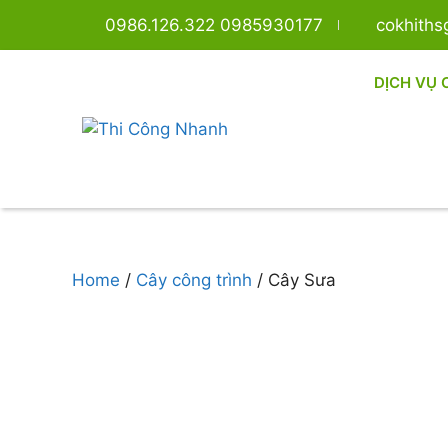
0986.126.322 0985930177
cokhith
DỊCH VỤ 
Home
/
Cây công trình
/ Cây Sưa