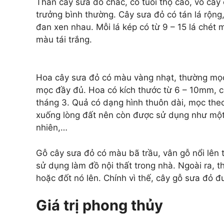
Thân cây sưa đỏ chắc, có tuổi thọ cao, vỏ cây
trưởng bình thường. Cây sưa đỏ có tán lá rộng
đan xen nhau. Mỗi lá kép có từ 9 – 15 lá chét 
màu tái trắng.
Hoa cây sưa đỏ có màu vàng nhạt, thường mọc 
mọc đầy đủ. Hoa có kích thước từ 6 – 10mm, 
tháng 3. Quả có dạng hình thuôn dài, mọc the
xuống lòng đất nên còn được sử dụng như một l
nhiên,…
Gỗ cây sưa đỏ có màu bã trầu, vân gỗ nổi lên từ
sử dụng làm đồ nội thất trong nhà. Ngoài ra, 
hoặc đốt nó lên. Chính vì thế, cây gỗ sưa đỏ 
Giá trị phong thủy