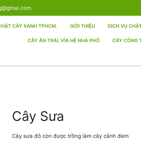
sg@gmai.com
CHẶT CÂY XANH TPHCM.
GIỚI THIỆU
DỊCH VỤ CHẶ
CÂY ĂN TRÁI, VỈA HÈ NHÀ PHỐ
CÂY CÔNG 
Cây Sưa
Cây sưa đỏ còn được trồng làm cây cảnh đem