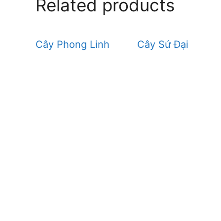
Related products
Cây Phong Linh
Cây Sứ Đại
CÔNG TY CÂY XANH TP
DƯƠNG & ĐỒNG NAI .
Chuyên cung cấp dịch vụ cây xanh như: cắt
chăm sóc cây xanh , chặt cưa cây xanh , b
cây xanh , cắt cỏ dọn rác bán cây , chậu 