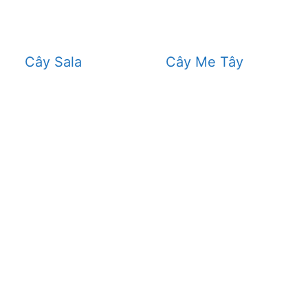
Cây Sala
Cây Me Tây
THÔNG TIN
HCM & BÌNH
Giới thiệu
Dịch vụ cắt cây
 cây, cắt tỉa cây xanh,
Dịch vụ cắt tỉa cây xanh
án cây , đào trồng ,di dời
Đốn hạ cây xanh
canh ….
Tin tức