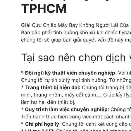
TPHCM
Giải Cứu Chiếc Máy Bay Không Người Lái Của
Bạn gặp phải tình huống khó xử khi chiếc flyc
chúng tôi sẽ giúp bạn giải quyết vấn đề này m
Tại sao nên chọn dịch 
*
Đội ngũ kỹ thuật viên chuyên nghiệp
: Với 
Chúng tôi tự tin xử lý mọi tình huống. Từ những
*
Trang thiết bị hiện đại
: Chúng tôi trang bị 
mini, thang nhôm, máy cắt cành,… Giúp lấy f
làm hư hại đến thiết bị.
*
Quy trình làm việc chuyên nghiệp
: Chúng t
Tiến hành thực hiện công việc một cách nhanh 
*
Chi phí hợp lý
: Chúng tôi cam kết cung cấp d