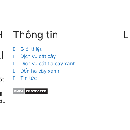
H
Thông tin
L
Giới thiệu
I
Dịch vụ cắt cây
Dịch vụ cắt tỉa cây xanh
Đốn hạ cây xanh
Tin tức
ắt
,
i
hậu