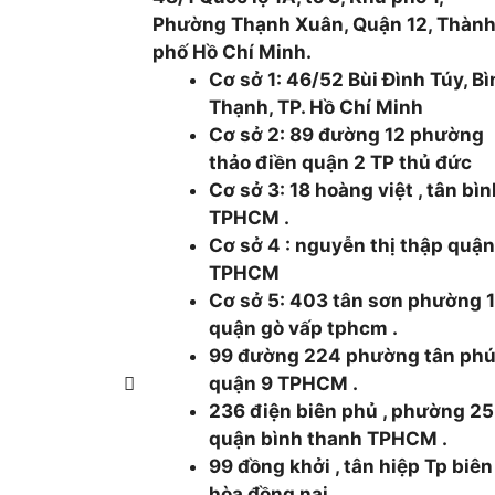
Phường Thạnh Xuân, Quận 12, Thàn
phố Hồ Chí Minh.
Cơ sở 1: 46/52 Bùi Đình Túy, B
Thạnh, TP. Hồ Chí Minh
Cơ sở 2: 89 đường 12 phường
thảo điền quận 2 TP thủ đức
Cơ sở 3: 18 hoàng việt , tân bì
TPHCM .
Cơ sở 4 : nguyễn thị thập quận
TPHCM
Cơ sở 5: 403 tân sơn phường 
quận gò vấp tphcm .
99 đường 224 phường tân ph
quận 9 TPHCM .
236 điện biên phủ , phường 25
quận bình thanh TPHCM .
99 đồng khởi , tân hiệp Tp biên
hòa đồng nai .