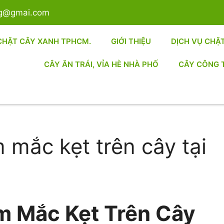
sg@gmai.com
CHẶT CÂY XANH TPHCM.
GIỚI THIỆU
DỊCH VỤ CHẶ
CÂY ĂN TRÁI, VỈA HÈ NHÀ PHỐ
CÂY CÔNG 
 mắc kẹt trên cây tại
m Mắc Kẹt Trên Cây