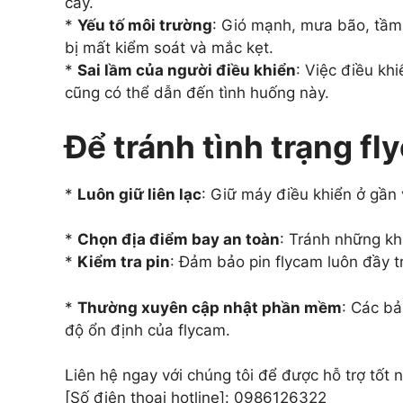
cây.
*
Yếu tố môi trường
: Gió mạnh, mưa bão, tầm
bị mất kiểm soát và mắc kẹt.
*
Sai lầm của người điều khiển
: Việc điều kh
cũng có thể dẫn đến tình huống này.
Để tránh tình trạng fl
*
Luôn giữ liên lạc
: Giữ máy điều khiển ở gần 
*
Chọn địa điểm bay an toàn
: Tránh những kh
*
Kiểm tra pin
: Đảm bảo pin flycam luôn đầy t
*
Thường xuyên cập nhật phần mềm
: Các bả
độ ổn định của flycam.
Liên hệ ngay với chúng tôi để được hỗ trợ tốt n
[Số điện thoại hotline]: 0986126322