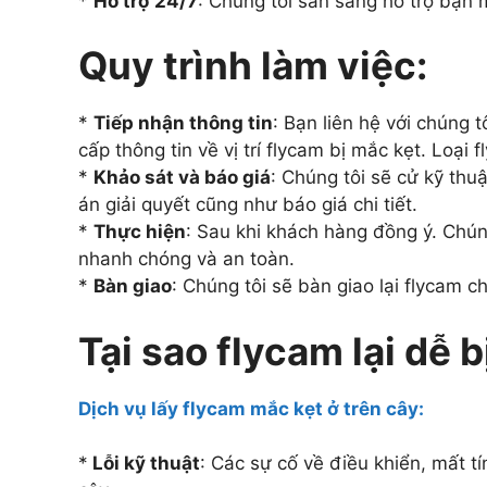
*
Hỗ trợ 24/7
: Chúng tôi sẵn sàng hỗ trợ bạn m
Quy trình làm việc:
*
Tiếp nhận thông tin
: Bạn liên hệ với chúng 
cấp thông tin về vị trí flycam bị mắc kẹt. Loại 
*
Khảo sát và báo giá
: Chúng tôi sẽ cử kỹ thu
án giải quyết cũng như báo giá chi tiết.
*
Thực hiện
: Sau khi khách hàng đồng ý. Chún
nhanh chóng và an toàn.
*
Bàn giao
: Chúng tôi sẽ bàn giao lại flycam 
Tại sao flycam lại dễ 
Dịch vụ lấy flycam mắc kẹt ở trên cây:
*
Lỗi kỹ thuật
: Các sự cố về điều khiển, mất tí