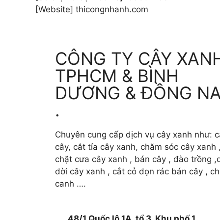
[Website] thicongnhanh.com
CÔNG TY CÂY XAN
TPHCM & BÌNH
DƯƠNG & ĐỒNG NA
.
Chuyên cung cấp dịch vụ cây xanh như: c
cây, cắt tỉa cây xanh, chăm sóc cây xanh 
chặt cưa cây xanh , bán cây , đào trồng ,d
dời cây xanh , cắt cỏ dọn rác bán cây , c
canh ….
48/1 Quốc lộ 1A, tổ 3, Khu phố 1,