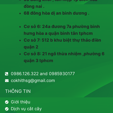
đồng nai .
68 đông hòa dị an bình dương .
Cơ sở 6: 24a đương 7a phường bình
hưng hòa a quận bình tân tphcm
Cơ sở 7: 512 b khu biệt thự thảo điền
quận 2
Cơ sở 8: 21 ngô thừa nhiệm ,phường 6
quận 3 tphcm
0986.126.322 and 0985930177
cokhithsg@gmail.com
THÔNG TIN
Giới thiệu
Dịch vụ cắt cây