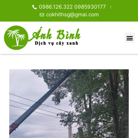
0986.126.322 0985930177
cokhithsg@gmai.com