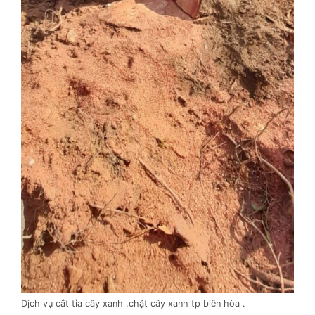
Dịch vụ cắt tỉa cây xanh ,chặt cây xanh tp biên hòa .