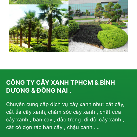
CÔNG TY CÂY XANH TPHCM & BÌNH
DƯƠNG & ĐỒNG NAI .
Chuyên cung cấp dịch vụ cây xanh như: cắt cây,
cắt tỉa cây xanh, chăm sóc cây xanh , chặt cưa
cây xanh , bán cây , đào trồng ,di dời cây xanh ,
cắt cỏ dọn rác bán cây , chậu canh ….