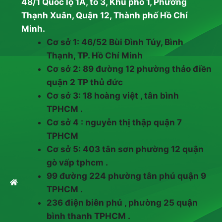
48/1 Quốc lộ 1A, tổ 3, Khu phố 1, Phường
Thạnh Xuân, Quận 12, Thành phố Hồ Chí
Minh.
Cơ sở 1: 46/52 Bùi Đình Túy, Bình
Thạnh, TP. Hồ Chí Minh
Cơ sở 2: 89 đường 12 phường thảo điền
quận 2 TP thủ đức
Cơ sở 3: 18 hoàng việt , tân bình
TPHCM .
Cơ sở 4 : nguyễn thị thập quận 7
TPHCM
Cơ sở 5: 403 tân sơn phường 12 quận
gò vấp tphcm .
99 đường 224 phường tân phú quận 9
TPHCM .
236 điện biên phủ , phường 25 quận
bình thanh TPHCM .