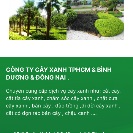
CÔNG TY CÂY XANH TPHCM & BÌNH
DƯƠNG & ĐỒNG NAI .
Chuyên cung cấp dịch vụ cây xanh như: cắt cây,
cắt tỉa cây xanh, chăm sóc cây xanh , chặt cưa
cây xanh , bán cây , đào trồng ,di dời cây xanh ,
cắt cỏ dọn rác bán cây , chậu canh ….