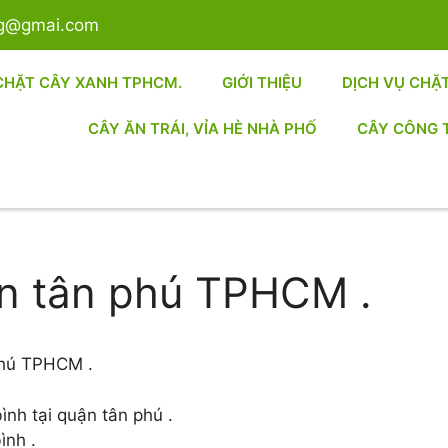
sg@gmai.com
CHẶT CÂY XANH TPHCM.
GIỚI THIỆU
DỊCH VỤ CHẶ
CÂY ĂN TRÁI, VỈA HÈ NHÀ PHỐ
CÂY CÔNG 
n tân phú TPHCM .
 phú TPHCM .
ình tại quận tân phú .
ình .