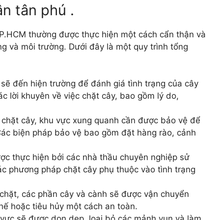
n tân phú .
 TP.HCM thường được thực hiện một cách cẩn thận và
 và môi trường. Dưới đây là một quy trình tổng
 sẽ đến hiện trường để đánh giá tình trạng của cây
c lời khuyên về việc chặt cây, bao gồm lý do,
nh chặt cây, khu vực xung quanh cần được bảo vệ để
Các biện pháp bảo vệ bao gồm đặt hàng rào, cảnh
ược thực hiện bởi các nhà thầu chuyên nghiệp sử
ác phương pháp chặt cây phụ thuộc vào tình trạng
 chặt, các phần cây và cành sẽ được vận chuyển
chế hoặc tiêu hủy một cách an toàn.
u vực sẽ được dọn dẹp, loại bỏ các mảnh vụn và làm