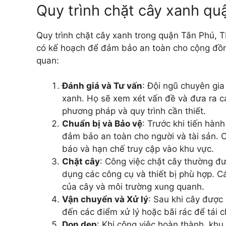
Quy trình chặt cây xanh quậ
Quy trình chặt cây xanh trong quận Tân Phú,
có kế hoạch để đảm bảo an toàn cho cộng đồng
quan:
Đánh giá và Tư vấn
: Đội ngũ chuyên gia
xanh. Họ sẽ xem xét vấn đề và đưa ra cá
phương pháp và quy trình cần thiết.
Chuẩn bị và Bảo vệ
: Trước khi tiến hà
đảm bảo an toàn cho người và tài sản. 
báo và hạn chế truy cập vào khu vực.
Chặt cây
: Công việc chặt cây thường đ
dụng các công cụ và thiết bị phù hợp. C
của cây và môi trường xung quanh.
Vận chuyển và Xử lý
: Sau khi cây được
đến các điểm xử lý hoặc bãi rác để tái 
Dọn dẹp
: Khi công việc hoàn thành, kh