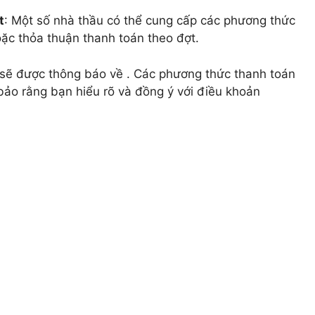
t
: Một số nhà thầu có thể cung cấp các phương thức
oặc thỏa thuận thanh toán theo đợt.
 sẽ được thông báo về . Các phương thức thanh toán
bảo rằng bạn hiểu rõ và đồng ý với điều khoản
THÔNG TIN
HCM & BÌNH
Giới thiệu
Dịch vụ cắt cây
 cây, cắt tỉa cây xanh,
Dịch vụ cắt tỉa cây xanh
án cây , đào trồng ,di dời
Đốn hạ cây xanh
canh ….