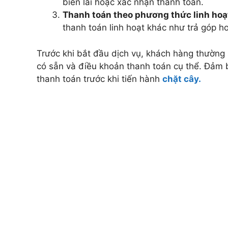
biên lai hoặc xác nhận thanh toán.
Thanh toán theo phương thức linh hoạ
thanh toán linh hoạt khác như trả góp h
Trước khi bắt đầu dịch vụ, khách hàng thường
có sẵn và điều khoản thanh toán cụ thể. Đảm 
thanh toán trước khi tiến hành
chặt cây.
CÔNG TY CÂY XANH TP
DƯƠNG & ĐỒNG NAI .
Chuyên cung cấp dịch vụ cây xanh như: cắt
chăm sóc cây xanh , chặt cưa cây xanh , b
cây xanh , cắt cỏ dọn rác bán cây , chậu 