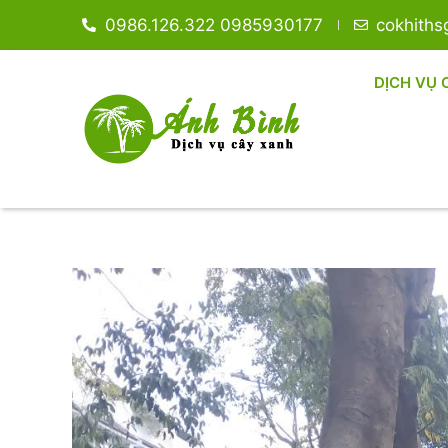
0986.126.322 0985930177
cokhith
DỊCH VỤ 