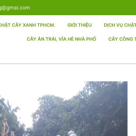
sg@gmai.com
CHẶT CÂY XANH TPHCM.
GIỚI THIỆU
DỊCH VỤ CHẶ
CÂY ĂN TRÁI, VỈA HÈ NHÀ PHỐ
CÂY CÔNG 